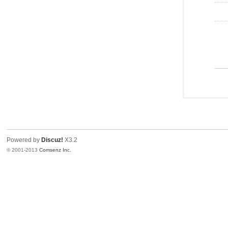
Powered by
Discuz!
X3.2
© 2001-2013
Comsenz Inc.