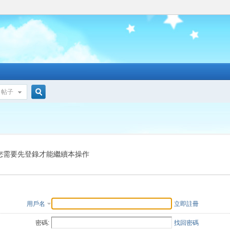
帖子
搜
索
您需要先登錄才能繼續本操作
用戶名
立即註冊
密碼:
找回密碼