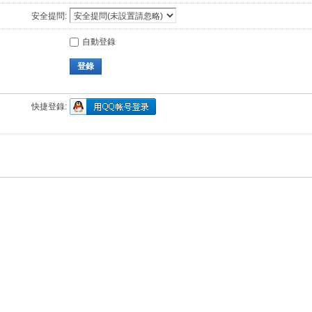
安全提問:
自動登錄
登錄
快捷登錄: