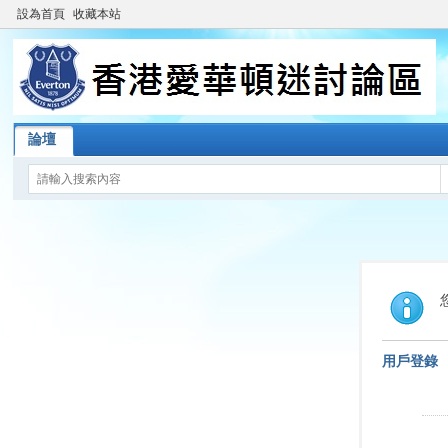
設為首頁
收藏本站
論壇
用戶登錄