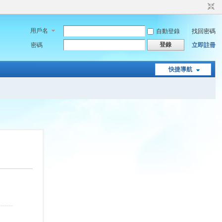
用戶名
自動登錄
找回密碼
登錄
密碼
立即註冊
快捷導航