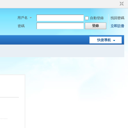
用戶名
自動登錄
找回密碼
登錄
密碼
立即註冊
快捷導航