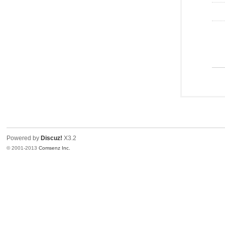
Powered by
Discuz!
X3.2
© 2001-2013
Comsenz Inc.