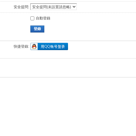
安全提問:
自動登錄
登錄
快捷登錄: