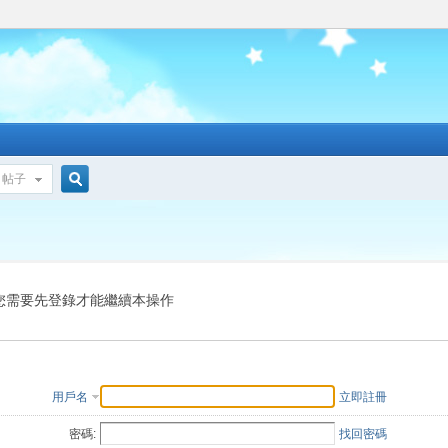
帖子
搜
索
您需要先登錄才能繼續本操作
用戶名
立即註冊
密碼:
找回密碼