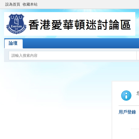
設為首頁
收藏本站
論壇
用戶登錄