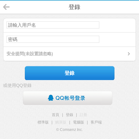
登錄
安全提問(未設置請忽略)
登錄
或使用QQ登錄
首頁
|
登錄
|
註冊
標準版
|
觸屏版
|
電腦版
|
客戶端
© Comsenz Inc.