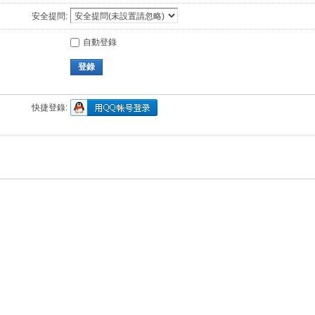
安全提問:
自動登錄
登錄
快捷登錄: