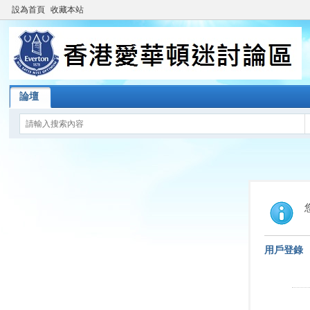
設為首頁
收藏本站
論壇
用戶登錄