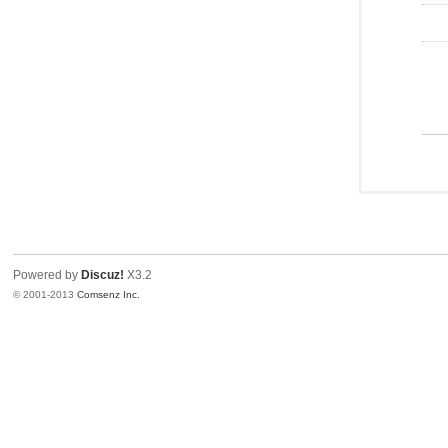
Powered by
Discuz!
X3.2
© 2001-2013
Comsenz Inc.