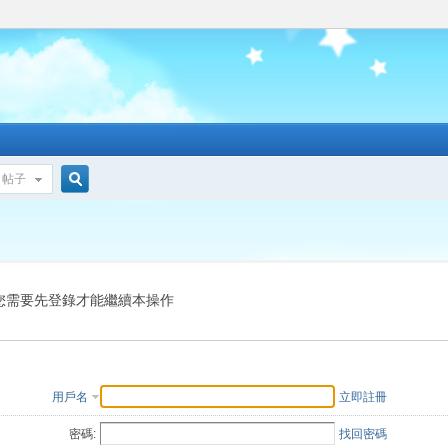
帖子
搜
索
您需要先登錄才能繼續本操作
用戶名
立即註冊
密碼:
找回密碼