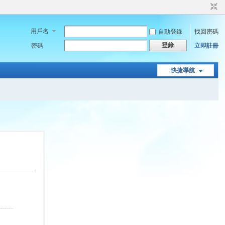
用戶名
自動登錄
找回密碼
登錄
密碼
立即註冊
快捷導航