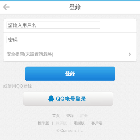
登錄
安全提問(未設置請忽略)
登錄
或使用QQ登錄
首頁
|
登錄
|
註冊
標準版
|
觸屏版
|
電腦版
|
客戶端
© Comsenz Inc.