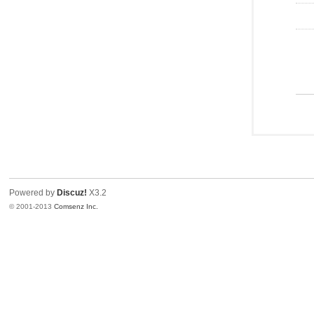
Powered by
Discuz!
X3.2
© 2001-2013
Comsenz Inc.