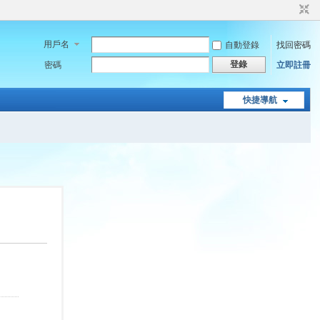
用戶名
自動登錄
找回密碼
登錄
密碼
立即註冊
快捷導航