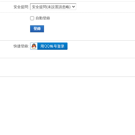
安全提問:
自動登錄
登錄
快捷登錄: