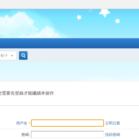
帖子
搜
索
您需要先登錄才能繼續本操作
用戶名
立即註冊
密碼:
找回密碼