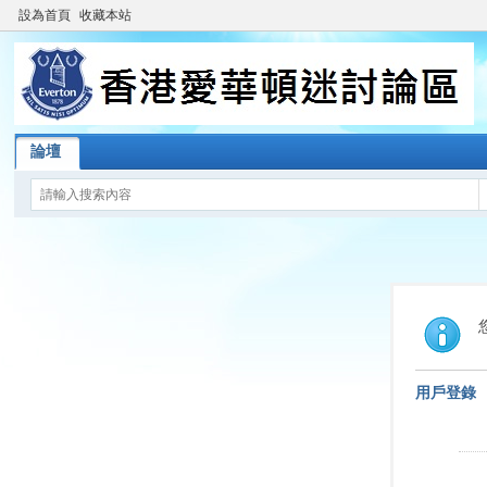
設為首頁
收藏本站
論壇
用戶登錄