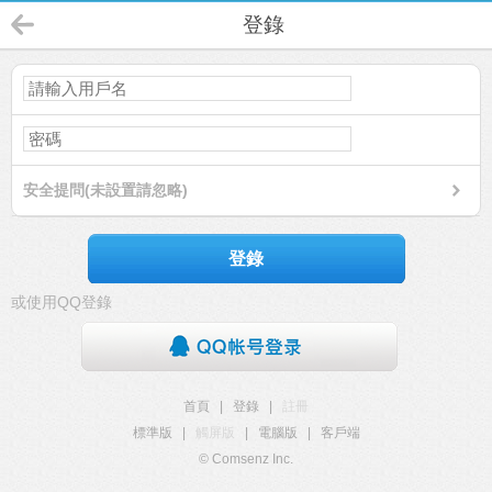
登錄
安全提問(未設置請忽略)
登錄
或使用QQ登錄
首頁
|
登錄
|
註冊
標準版
|
觸屏版
|
電腦版
|
客戶端
© Comsenz Inc.