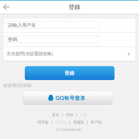
登錄
安全提問(未設置請忽略)
登錄
或使用QQ登錄
首頁
|
登錄
|
註冊
標準版
|
觸屏版
|
電腦版
|
客戶端
© Comsenz Inc.