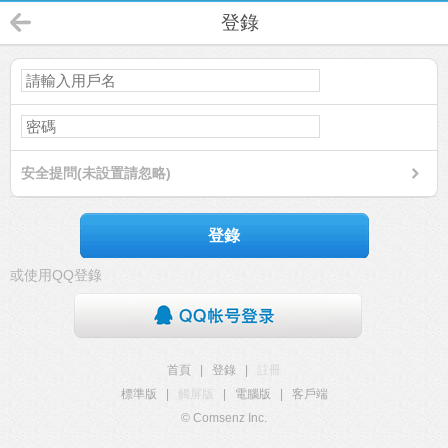
登錄
安全提問(未設置請忽略)
登錄
或使用QQ登錄
首頁
|
登錄
|
註冊
標準版
|
觸屏版
|
電腦版
|
客戶端
© Comsenz Inc.