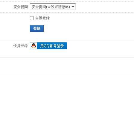
安全提問:
自動登錄
登錄
快捷登錄: