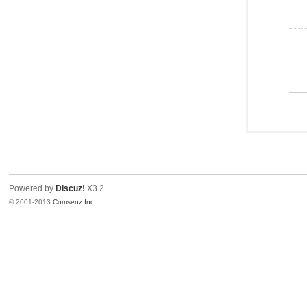
Powered by
Discuz!
X3.2
© 2001-2013
Comsenz Inc.