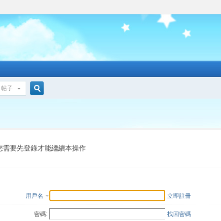
帖子
搜
索
您需要先登錄才能繼續本操作
用戶名
立即註冊
密碼:
找回密碼