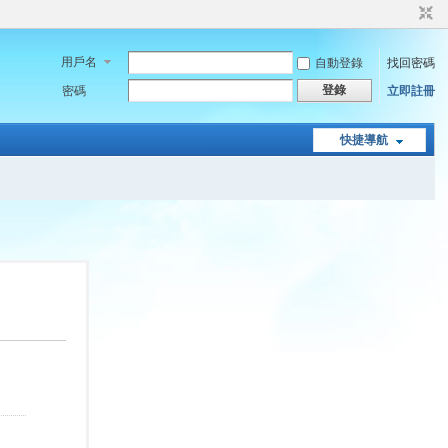
用戶名
自動登錄
找回密碼
登錄
密碼
立即註冊
快捷導航