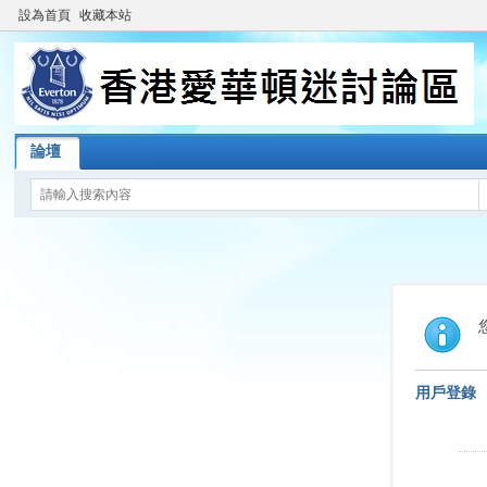
設為首頁
收藏本站
論壇
用戶登錄