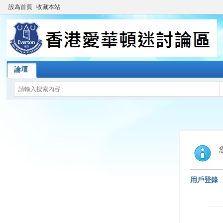
設為首頁
收藏本站
論壇
用戶登錄