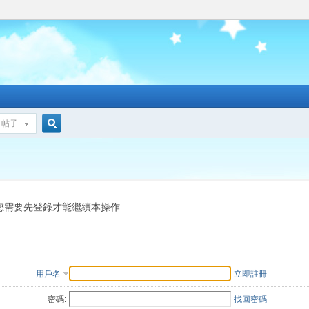
帖子
搜
索
您需要先登錄才能繼續本操作
用戶名
立即註冊
密碼:
找回密碼