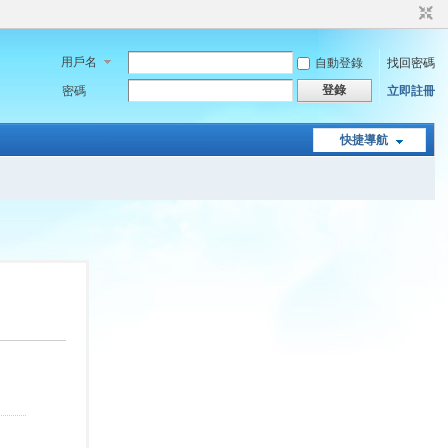
用戶名
自動登錄
找回密碼
登錄
密碼
立即註冊
快捷導航