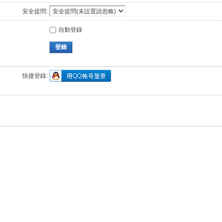
安全提問:
自動登錄
登錄
快捷登錄: