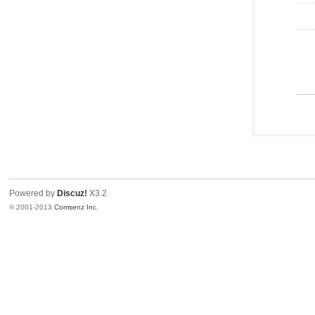
Powered by
Discuz!
X3.2
© 2001-2013
Comsenz Inc.