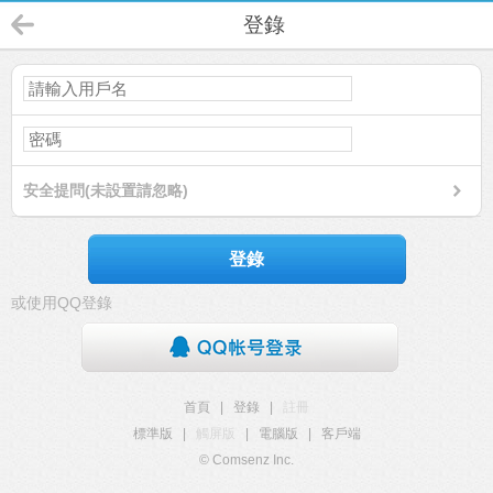
登錄
安全提問(未設置請忽略)
登錄
或使用QQ登錄
首頁
|
登錄
|
註冊
標準版
|
觸屏版
|
電腦版
|
客戶端
© Comsenz Inc.