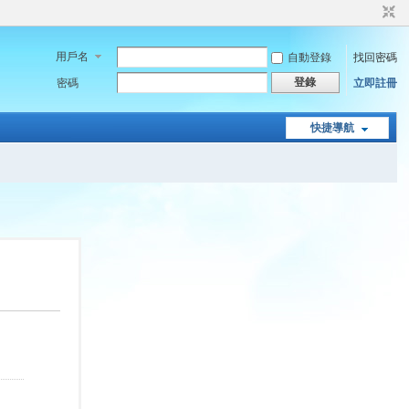
用戶名
自動登錄
找回密碼
登錄
密碼
立即註冊
快捷導航