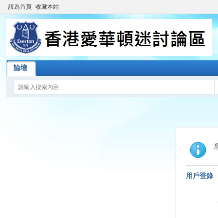
設為首頁
收藏本站
論壇
用戶登錄