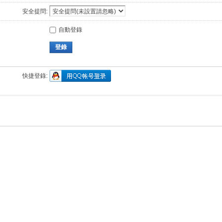
安全提問:
自動登錄
登錄
快捷登錄: