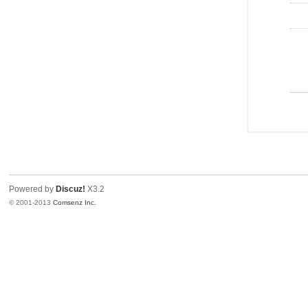
Powered by
Discuz!
X3.2
© 2001-2013
Comsenz Inc.