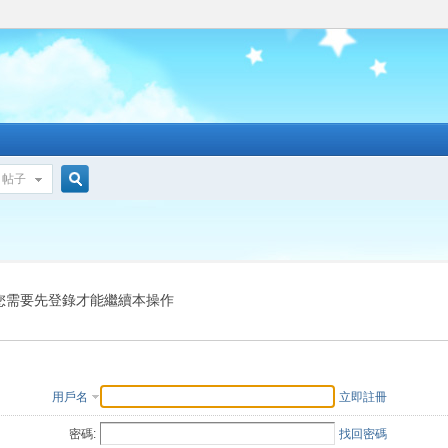
帖子
搜
索
您需要先登錄才能繼續本操作
用戶名
立即註冊
密碼:
找回密碼