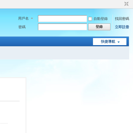
用戶名
自動登錄
找回密碼
登錄
密碼
立即註冊
快捷導航