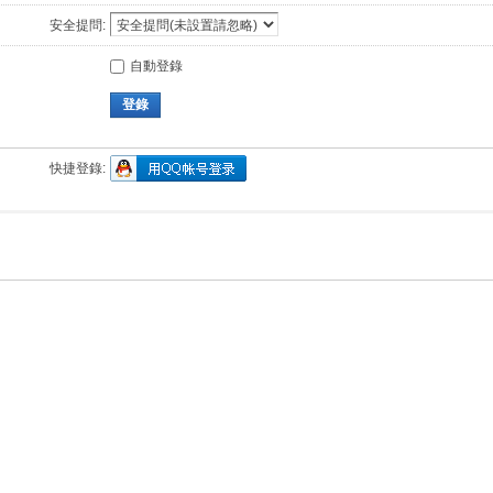
安全提問:
自動登錄
登錄
快捷登錄: