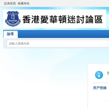
設為首頁
收藏本站
論壇
用戶登錄