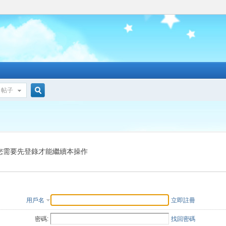
帖子
搜
索
您需要先登錄才能繼續本操作
用戶名
立即註冊
密碼:
找回密碼