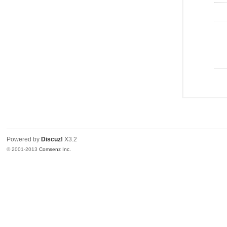
Powered by
Discuz!
X3.2
© 2001-2013
Comsenz Inc.