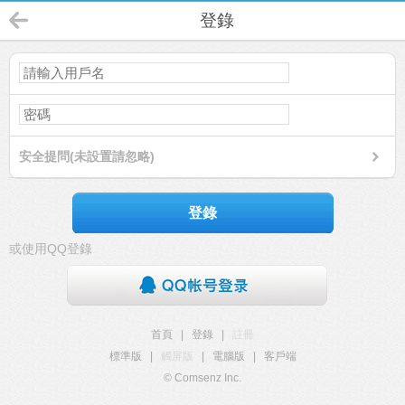
登錄
安全提問(未設置請忽略)
登錄
或使用QQ登錄
首頁
|
登錄
|
註冊
標準版
|
觸屏版
|
電腦版
|
客戶端
© Comsenz Inc.