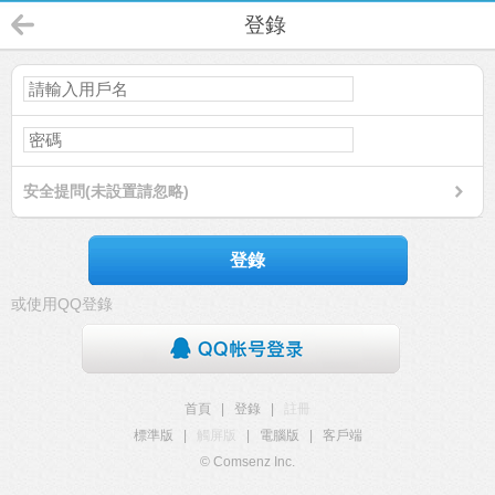
登錄
安全提問(未設置請忽略)
登錄
或使用QQ登錄
首頁
|
登錄
|
註冊
標準版
|
觸屏版
|
電腦版
|
客戶端
© Comsenz Inc.