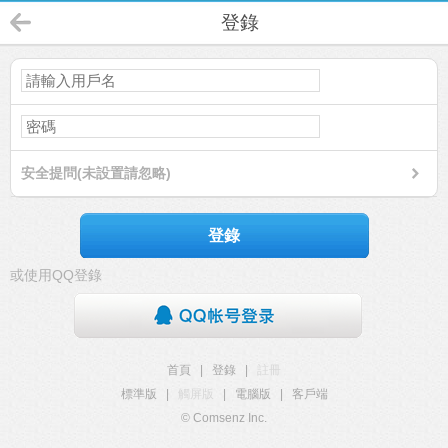
登錄
安全提問(未設置請忽略)
登錄
或使用QQ登錄
首頁
|
登錄
|
註冊
標準版
|
觸屏版
|
電腦版
|
客戶端
© Comsenz Inc.