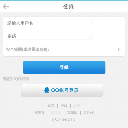
登錄
安全提問(未設置請忽略)
登錄
或使用QQ登錄
首頁
|
登錄
|
註冊
標準版
|
觸屏版
|
電腦版
|
客戶端
© Comsenz Inc.