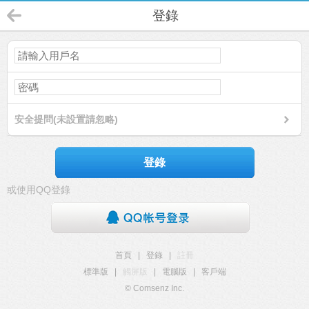
登錄
安全提問(未設置請忽略)
登錄
或使用QQ登錄
首頁
|
登錄
|
註冊
標準版
|
觸屏版
|
電腦版
|
客戶端
© Comsenz Inc.