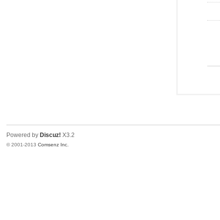
Powered by
Discuz!
X3.2
© 2001-2013
Comsenz Inc.