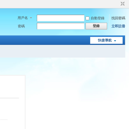
用戶名
自動登錄
找回密碼
登錄
密碼
立即註冊
快捷導航