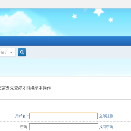
帖子
搜
索
您需要先登錄才能繼續本操作
用戶名
立即註冊
密碼:
找回密碼