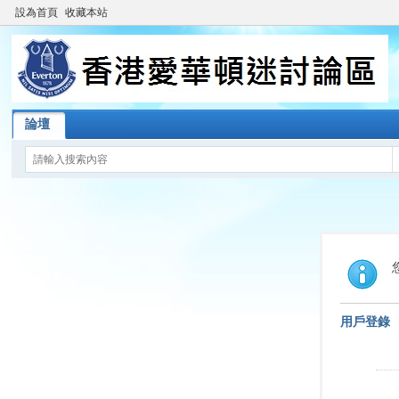
設為首頁
收藏本站
論壇
用戶登錄