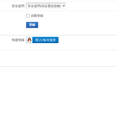
安全提問:
自動登錄
登錄
快捷登錄: