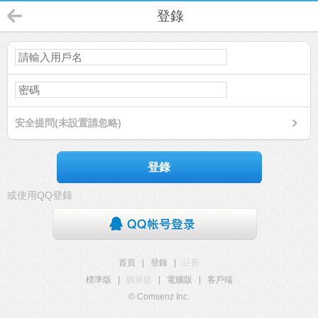
登錄
安全提問(未設置請忽略)
登錄
或使用QQ登錄
首頁
|
登錄
|
註冊
標準版
|
觸屏版
|
電腦版
|
客戶端
© Comsenz Inc.