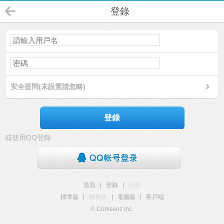
登錄
安全提問(未設置請忽略)
登錄
或使用QQ登錄
首頁
|
登錄
|
註冊
標準版
|
觸屏版
|
電腦版
|
客戶端
© Comsenz Inc.