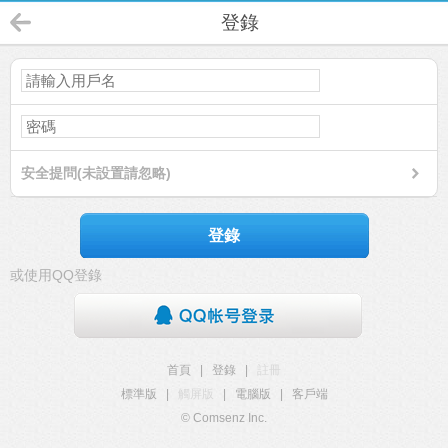
登錄
安全提問(未設置請忽略)
登錄
或使用QQ登錄
首頁
|
登錄
|
註冊
標準版
|
觸屏版
|
電腦版
|
客戶端
© Comsenz Inc.