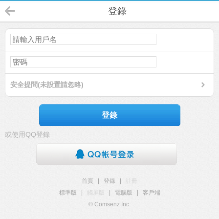
登錄
安全提問(未設置請忽略)
登錄
或使用QQ登錄
首頁
|
登錄
|
註冊
標準版
|
觸屏版
|
電腦版
|
客戶端
© Comsenz Inc.