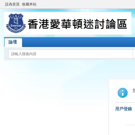
設為首頁
收藏本站
論壇
用戶登錄