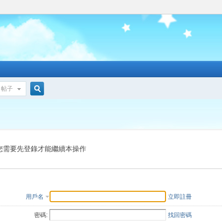
帖子
搜
索
您需要先登錄才能繼續本操作
用戶名
立即註冊
密碼:
找回密碼