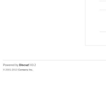
Powered by
Discuz!
X3.2
© 2001-2013
Comsenz Inc.