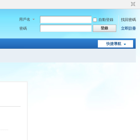
用戶名
自動登錄
找回密碼
登錄
密碼
立即註冊
快捷導航