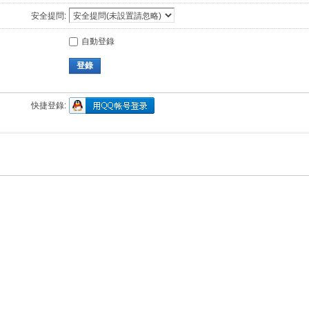
安全提問:
自動登錄
登錄
快捷登錄: