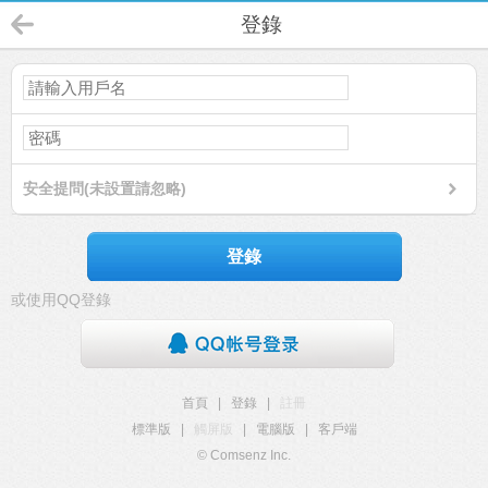
登錄
安全提問(未設置請忽略)
登錄
或使用QQ登錄
首頁
|
登錄
|
註冊
標準版
|
觸屏版
|
電腦版
|
客戶端
© Comsenz Inc.