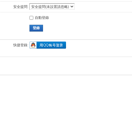
安全提問:
自動登錄
登錄
快捷登錄: