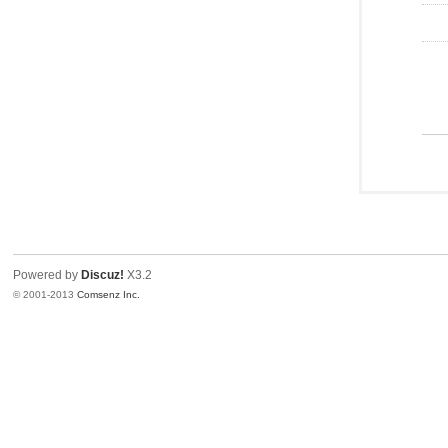
Powered by
Discuz!
X3.2
© 2001-2013
Comsenz Inc.