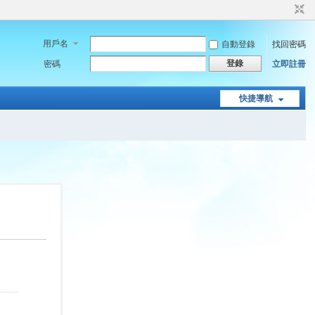
用戶名
自動登錄
找回密碼
登錄
密碼
立即註冊
快捷導航