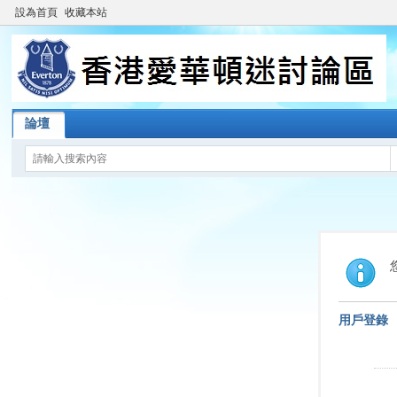
設為首頁
收藏本站
論壇
用戶登錄