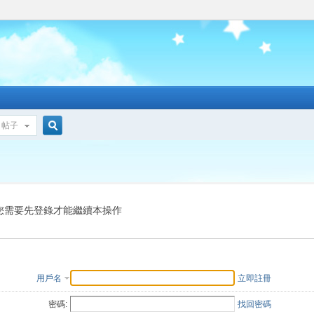
帖子
搜
索
您需要先登錄才能繼續本操作
用戶名
立即註冊
密碼:
找回密碼