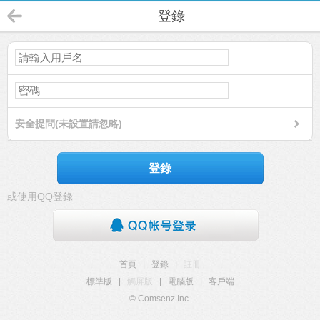
登錄
安全提問(未設置請忽略)
登錄
或使用QQ登錄
首頁
|
登錄
|
註冊
標準版
|
觸屏版
|
電腦版
|
客戶端
© Comsenz Inc.