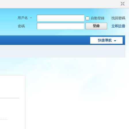
用戶名
自動登錄
找回密碼
登錄
密碼
立即註冊
快捷導航