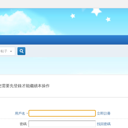
帖子
搜
索
您需要先登錄才能繼續本操作
用戶名
立即註冊
密碼:
找回密碼