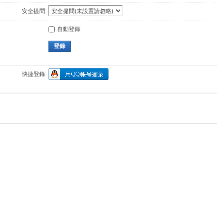
安全提問:
自動登錄
登錄
快捷登錄: