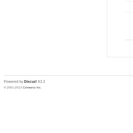
Powered by
Discuz!
X3.2
© 2001-2013
Comsenz Inc.