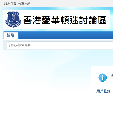
設為首頁
收藏本站
論壇
用戶登錄