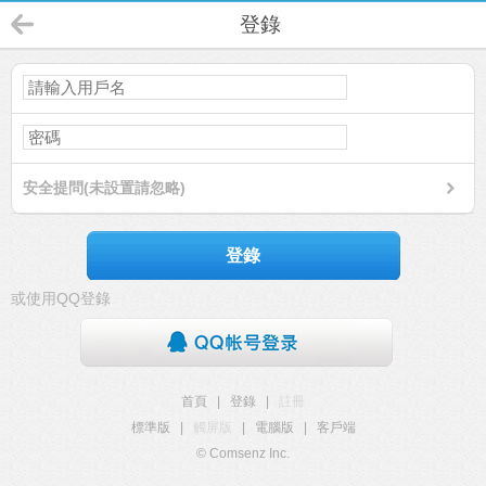
登錄
安全提問(未設置請忽略)
登錄
或使用QQ登錄
首頁
|
登錄
|
註冊
標準版
|
觸屏版
|
電腦版
|
客戶端
© Comsenz Inc.