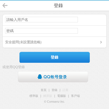
登錄
安全提問(未設置請忽略)
登錄
或使用QQ登錄
首頁
|
登錄
|
註冊
標準版
|
觸屏版
|
電腦版
|
客戶端
© Comsenz Inc.