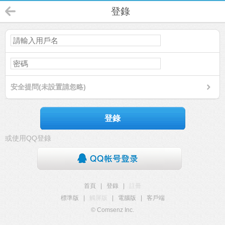
登錄
安全提問(未設置請忽略)
登錄
或使用QQ登錄
首頁
|
登錄
|
註冊
標準版
|
觸屏版
|
電腦版
|
客戶端
© Comsenz Inc.