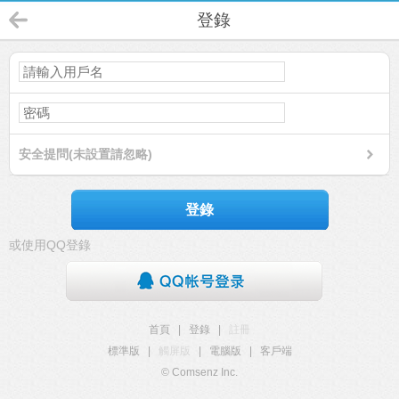
登錄
安全提問(未設置請忽略)
登錄
或使用QQ登錄
首頁
|
登錄
|
註冊
標準版
|
觸屏版
|
電腦版
|
客戶端
© Comsenz Inc.