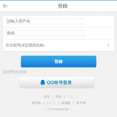
登錄
安全提問(未設置請忽略)
登錄
或使用QQ登錄
首頁
|
登錄
|
註冊
標準版
|
觸屏版
|
電腦版
|
客戶端
© Comsenz Inc.