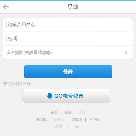
登錄
安全提問(未設置請忽略)
登錄
或使用QQ登錄
首頁
|
登錄
|
註冊
標準版
|
觸屏版
|
電腦版
|
客戶端
© Comsenz Inc.