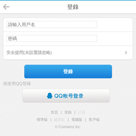
登錄
安全提問(未設置請忽略)
登錄
或使用QQ登錄
首頁
|
登錄
|
註冊
標準版
|
觸屏版
|
電腦版
|
客戶端
© Comsenz Inc.