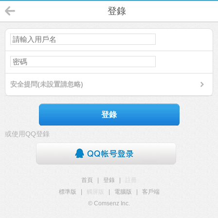
登錄
安全提問(未設置請忽略)
登錄
或使用QQ登錄
首頁
|
登錄
|
註冊
標準版
|
觸屏版
|
電腦版
|
客戶端
© Comsenz Inc.