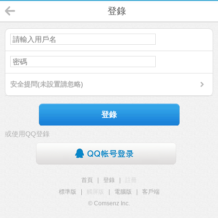
登錄
安全提問(未設置請忽略)
登錄
或使用QQ登錄
首頁
|
登錄
|
註冊
標準版
|
觸屏版
|
電腦版
|
客戶端
© Comsenz Inc.