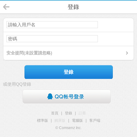
登錄
安全提問(未設置請忽略)
登錄
或使用QQ登錄
首頁
|
登錄
|
註冊
標準版
|
觸屏版
|
電腦版
|
客戶端
© Comsenz Inc.