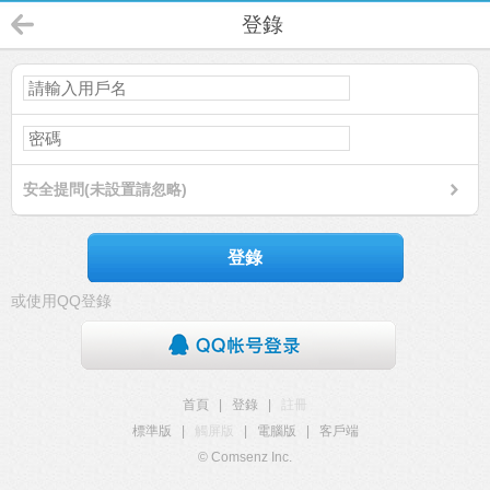
登錄
安全提問(未設置請忽略)
登錄
或使用QQ登錄
首頁
|
登錄
|
註冊
標準版
|
觸屏版
|
電腦版
|
客戶端
© Comsenz Inc.