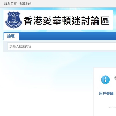
設為首頁
收藏本站
論壇
用戶登錄