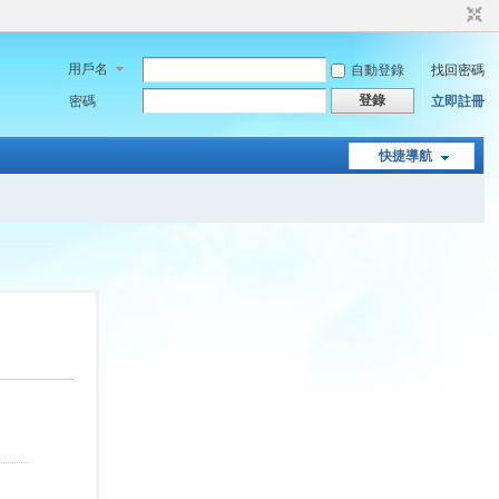
用戶名
自動登錄
找回密碼
登錄
密碼
立即註冊
快捷導航