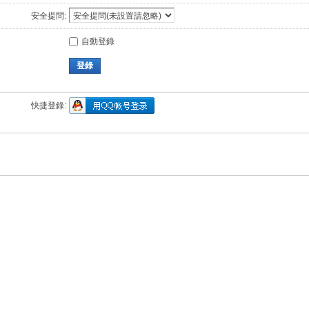
安全提問:
自動登錄
登錄
快捷登錄: