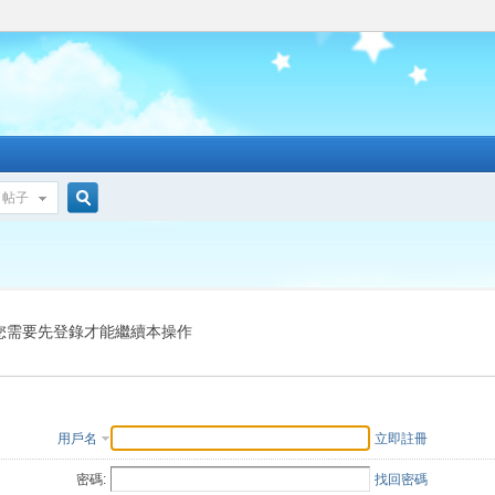
帖子
搜
索
您需要先登錄才能繼續本操作
用戶名
立即註冊
密碼:
找回密碼