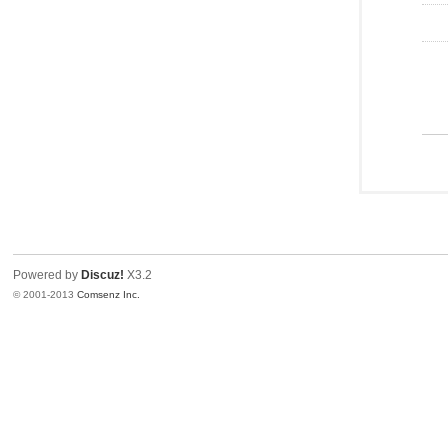
Powered by
Discuz!
X3.2
© 2001-2013
Comsenz Inc.