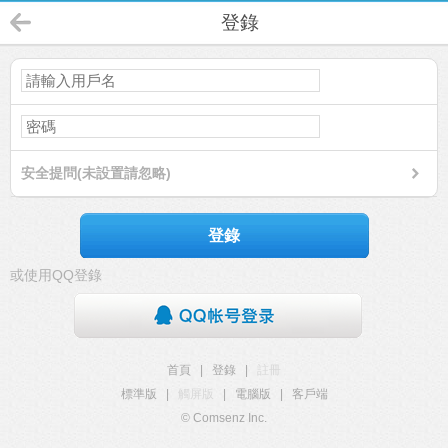
登錄
安全提問(未設置請忽略)
登錄
或使用QQ登錄
首頁
|
登錄
|
註冊
標準版
|
觸屏版
|
電腦版
|
客戶端
© Comsenz Inc.