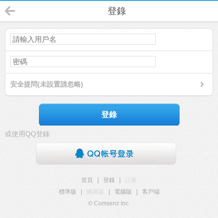
登錄
安全提問(未設置請忽略)
登錄
或使用QQ登錄
首頁
|
登錄
|
註冊
標準版
|
觸屏版
|
電腦版
|
客戶端
© Comsenz Inc.