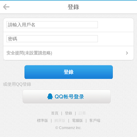
登錄
安全提問(未設置請忽略)
登錄
或使用QQ登錄
首頁
|
登錄
|
註冊
標準版
|
觸屏版
|
電腦版
|
客戶端
© Comsenz Inc.