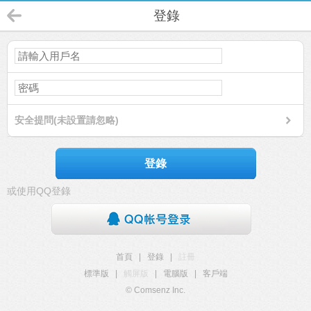
登錄
安全提問(未設置請忽略)
登錄
或使用QQ登錄
首頁
|
登錄
|
註冊
標準版
|
觸屏版
|
電腦版
|
客戶端
© Comsenz Inc.