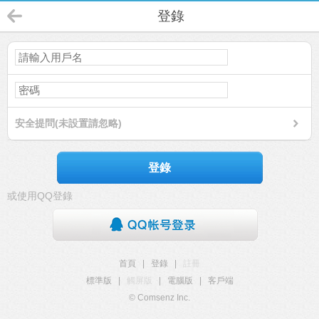
登錄
安全提問(未設置請忽略)
登錄
或使用QQ登錄
首頁
|
登錄
|
註冊
標準版
|
觸屏版
|
電腦版
|
客戶端
© Comsenz Inc.