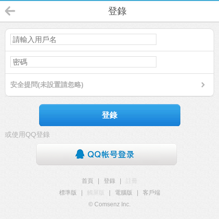
登錄
安全提問(未設置請忽略)
登錄
或使用QQ登錄
首頁
|
登錄
|
註冊
標準版
|
觸屏版
|
電腦版
|
客戶端
© Comsenz Inc.