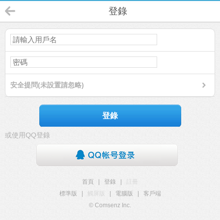
登錄
安全提問(未設置請忽略)
登錄
或使用QQ登錄
首頁
|
登錄
|
註冊
標準版
|
觸屏版
|
電腦版
|
客戶端
© Comsenz Inc.