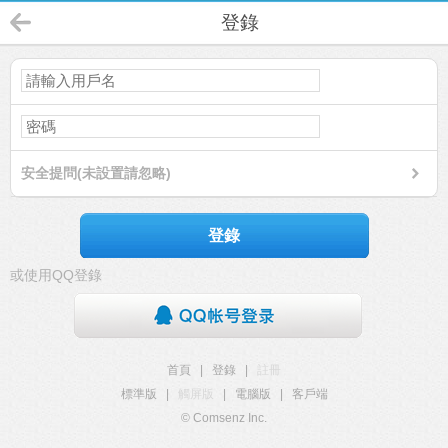
登錄
安全提問(未設置請忽略)
登錄
或使用QQ登錄
首頁
|
登錄
|
註冊
標準版
|
觸屏版
|
電腦版
|
客戶端
© Comsenz Inc.