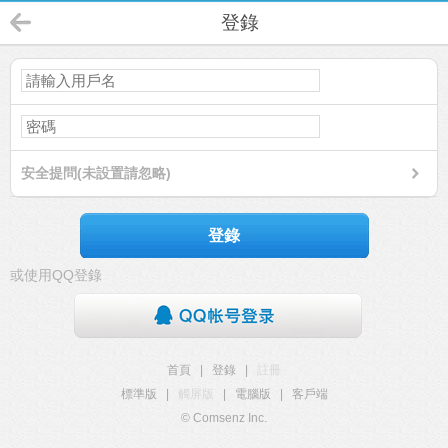
登錄
安全提問(未設置請忽略)
登錄
或使用QQ登錄
首頁
|
登錄
|
註冊
標準版
|
觸屏版
|
電腦版
|
客戶端
© Comsenz Inc.